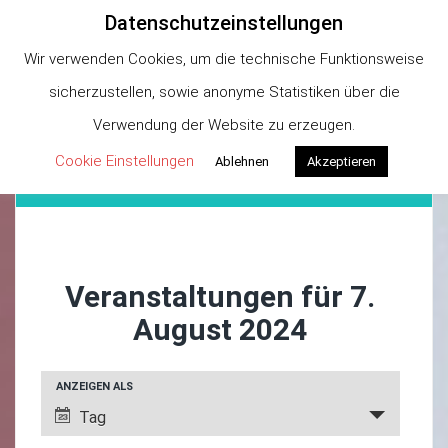
Datenschutzeinstellungen
Georg Büchner
Wir verwenden Cookies, um die technische Funktionsweise
Buchhandlung
sicherzustellen, sowie anonyme Statistiken über die
Verwendung der Website zu erzeugen.
Cookie Einstellungen
Ablehnen
Akzeptieren
Menu
Veranstaltungen für 7.
August 2024
Veranstaltungen
Veranstaltung
ANZEIGEN ALS
Such-
Ansichtennavigation
Tag
und